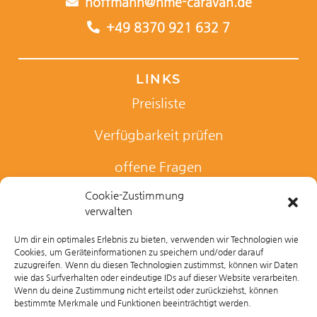
hoffmann@hme-caravan.de
+49 8370 921 632 7
LINKS
Preisliste
Verfügbarkeit prüfen
offene Fragen
Cookie-Zustimmung
Kontaktanfrage
verwalten
Um dir ein optimales Erlebnis zu bieten, verwenden wir Technologien wie
Cookies, um Geräteinformationen zu speichern und/oder darauf
RECHTLICHES
zuzugreifen. Wenn du diesen Technologien zustimmst, können wir Daten
wie das Surfverhalten oder eindeutige IDs auf dieser Website verarbeiten.
Impressum
Wenn du deine Zustimmung nicht erteilst oder zurückziehst, können
bestimmte Merkmale und Funktionen beeinträchtigt werden.